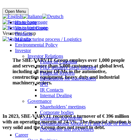
Buy online
Open Menu
Homepage
Vescovini Group
Vescovini Group
Products
Manufacturing process / Logistics
Environmental Policy
Investor
Investor Relations
The SBE-VARVIT Group employs
over 1,000
people
Financial Calendar
and serves more than
5,000 customers
at global level,
Price sensitive press releases
including all major OEMs in the automotive,
Financial Reports
construction equipment, heavy duty and industrial
Information for shareholders
machinery sectors.
IPO
IR Contacts
Internal Dealing
Governance
Shareholders’ meetings
Corporate bodies
In 2023, SBE-VARVIT recorded a turnover of
€ 396 million
Corporate documents
with an operating margin of 24.5%. The financial situation is
Organizational Model 231 and Code of Ethics
very solid and the Group does not resort to debt.
Documents and procedures
Career