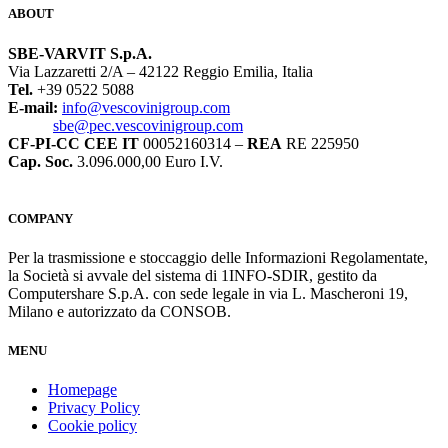
ABOUT
SBE-VARVIT S.p.A.
Via Lazzaretti 2/A – 42122 Reggio Emilia, Italia
Tel.
+39 0522 5088
E-mail:
info@vescovinigroup.com
sbe@pec.vescovinigroup.com
CF-PI-CC CEE IT
00052160314 –
REA
RE 225950
Cap. Soc.
3.096.000,00 Euro I.V.
COMPANY
Per la trasmissione e stoccaggio delle Informazioni Regolamentate,
la Società si avvale del sistema di 1INFO-SDIR, gestito da
Computershare S.p.A. con sede legale in via L. Mascheroni 19,
Milano e autorizzato da CONSOB.
MENU
Homepage
Privacy Policy
Cookie policy