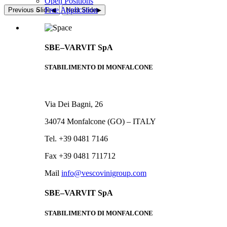
Open Positions
Free Application
Previous Slide
◀︎
Next Slide
▶︎
SBE–VARVIT SpA
STABILIMENTO DI MONFALCONE
Via Dei Bagni, 26
34074 Monfalcone (GO) – ITALY
Tel. +39 0481 7146
Fax +39 0481 711712
Mail
info@vescovinigroup.com
SBE–VARVIT SpA
STABILIMENTO DI MONFALCONE