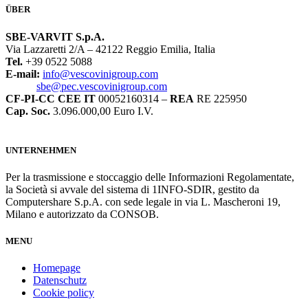
ÜBER
SBE-VARVIT S.p.A.
Via Lazzaretti 2/A – 42122 Reggio Emilia, Italia
Tel.
+39 0522 5088
E-mail:
info@vescovinigroup.com
sbe@pec.vescovinigroup.com
CF-PI-CC CEE IT
00052160314 –
REA
RE 225950
Cap. Soc.
3.096.000,00 Euro I.V.
UNTERNEHMEN
Per la trasmissione e stoccaggio delle Informazioni Regolamentate,
la Società si avvale del sistema di 1INFO-SDIR, gestito da
Computershare S.p.A. con sede legale in via L. Mascheroni 19,
Milano e autorizzato da CONSOB.
MENU
Homepage
Datenschutz
Cookie policy