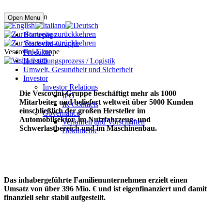
Online kaufen
Open Menu
Homepage
Vescovini-Gruppe
Vescovini-Gruppe
Produkte
Herstellungsprozess / Logistik
Umwelt, Gesundheit und Sicherheit
Investor
Investor Relations
Die Vescovini-Gruppe beschäftigt mehr als 1000
IPO
Mitarbeiter und beliefert weltweit über 5000 Kunden
IR Contacts
einschließlich der großen Hersteller im
Governance
Automobilsektor, im Nutzfahrzeug- und
Verfahren und Vorschriften
Schwerlastbereich und im Maschinenbau.
Dokumente
Das inhabergeführte Familienunternehmen erzielt einen
Umsatz von über 396 Mio. € und ist eigenfinanziert und damit
finanziell sehr stabil aufgestellt.