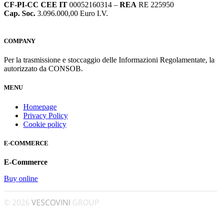
CF-PI-CC CEE IT
00052160314 –
REA
RE 225950
Cap. Soc.
3.096.000,00 Euro I.V.
COMPANY
Per la trasmissione e stoccaggio delle Informazioni Regolamentate, l
autorizzato da CONSOB.
MENU
Homepage
Privacy Policy
Cookie policy
E-COMMERCE
E-Commerce
Buy online
© 2026
VESCOVINI
GROUP