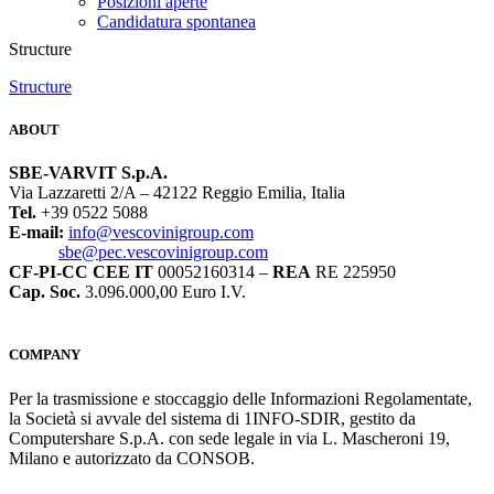
Posizioni aperte
Candidatura spontanea
Structure
Structure
ABOUT
SBE-VARVIT S.p.A.
Via Lazzaretti 2/A – 42122 Reggio Emilia, Italia
Tel.
+39 0522 5088
E-mail:
info@vescovinigroup.com
sbe@pec.vescovinigroup.com
CF-PI-CC CEE IT
00052160314 –
REA
RE 225950
Cap. Soc.
3.096.000,00 Euro I.V.
COMPANY
Per la trasmissione e stoccaggio delle Informazioni Regolamentate,
la Società si avvale del sistema di 1INFO-SDIR, gestito da
Computershare S.p.A. con sede legale in via L. Mascheroni 19,
Milano e autorizzato da CONSOB.