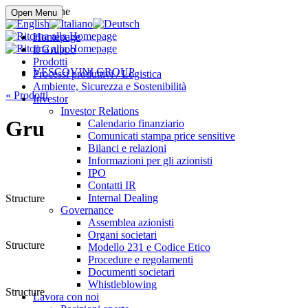
Compra online
Open Menu
Homepage
Il Gruppo
Prodotti
VESCOVINI GROUP
Processi produttivi / Logistica
Ambiente, Sicurezza e Sostenibilità
«
Prodotti
Investor
Investor Relations
Gru
Calendario finanziario
Comunicati stampa price sensitive
Bilanci e relazioni
Informazioni per gli azionisti
IPO
Contatti IR
Internal Dealing
Structure
Governance
Assemblea azionisti
Organi societari
Structure
Modello 231 e Codice Etico
Procedure e regolamenti
Documenti societari
Whistleblowing
Structure
Lavora con noi