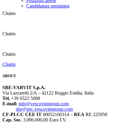
Posizioni aperte
Candidatura spontanea
Chains
Chains
Chains
Chains
ABOUT
SBE-VARVIT S.p.A.
Via Lazzaretti 2/A – 42122 Reggio Emilia, Italia
Tel.
+39 0522 5088
E-mail:
info@vescovinigroup.com
sbe@pec.vescovinigroup.com
CF-PI-CC CEE IT
00052160314 –
REA
RE 225950
Cap. Soc.
3.096.000,00 Euro I.V.