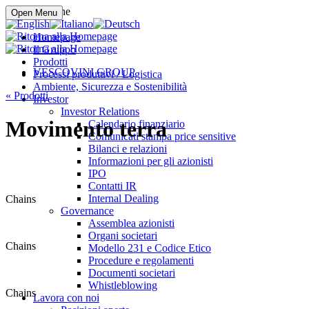
Compra online
Open Menu
Homepage
Il Gruppo
Prodotti
VESCOVINI GROUP
Processi produttivi / Logistica
Ambiente, Sicurezza e Sostenibilità
«
Prodotti
Investor
Investor Relations
Movimento terra
Calendario finanziario
Comunicati stampa price sensitive
Bilanci e relazioni
Informazioni per gli azionisti
IPO
Contatti IR
Internal Dealing
Chains
Governance
Assemblea azionisti
Organi societari
Chains
Modello 231 e Codice Etico
Procedure e regolamenti
Documenti societari
Whistleblowing
Chains
Lavora con noi